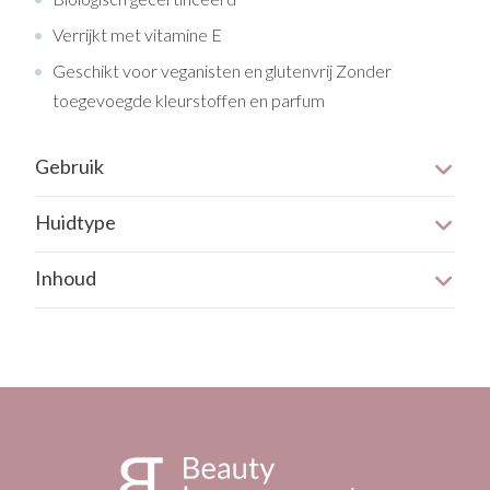
Verrijkt met vitamine E
Geschikt voor veganisten en glutenvrij Zonder
toegevoegde kleurstoffen en parfum
Gebruik
Breng een dun laagje aan op schone, droge lippen.
Huidtype
Gebruik het regelmatig, vooral bij droog of koud weer.
Alle huidtypen.
Inhoud
De verpakking heeft een inhoud van 4,8 gram.