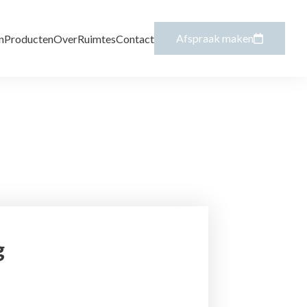
Afspraak maken
n
Producten
Over
Ruimtes
Contact
g