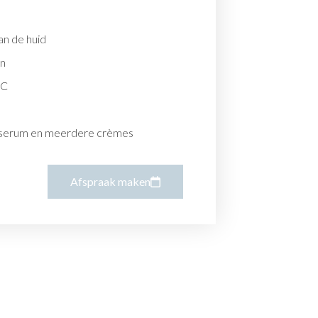
n de huid
en
 C
 serum en meerdere crèmes
Afspraak maken