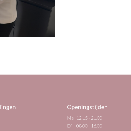
lingen
Openingstijden
Ma
12.15 - 21.00
g
Di
08.00 - 16.00