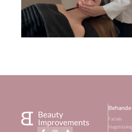
Behande
Facials
Nagelstylin