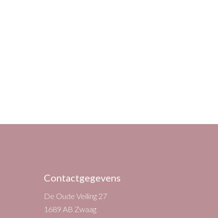
Contactgegevens
De Oude Veiling 27
1689 AB Zwaag