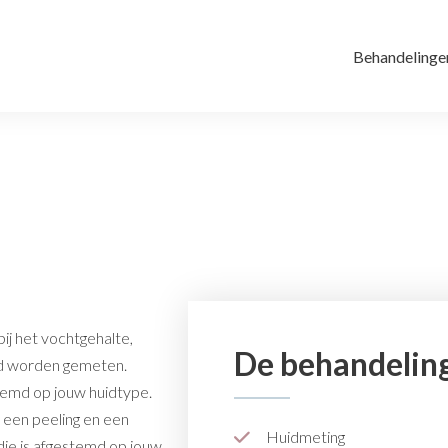
Behandelinge
ij het vochtgehalte,
De behandelin
id worden gemeten.
emd op jouw huidtype.
r een peeling en een
Huidmeting
ie is afgestemd op jouw