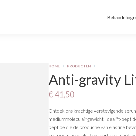
Behandelinge
HOME
PRODUCTEN
Anti-gravity L
€ 41,50
Ontdek ons krachtige verstevigende serum,
mediummoleculair gewicht, Idealift-peptide 
peptide die de productie van elastine bevo
collageenaanmaak stimuleert en rimpels ve