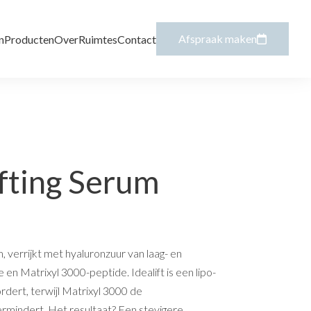
Afspraak maken
n
Producten
Over
Ruimtes
Contact
ifting Serum
 verrijkt met hyaluronzuur van laag- en
en Matrixyl 3000-peptide. Idealift is een lipo-
rdert, terwijl Matrixyl 3000 de
rmindert. Het resultaat? Een stevigere,