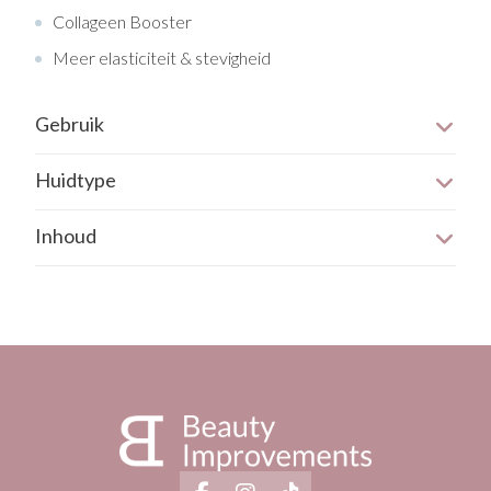
Collageen Booster
Meer elasticiteit & stevigheid
Gebruik
’S ochtends en ’s avonds, na het douchen.
Huidtype
Alle huidtypen.
Inhoud
De verpakking heeft een inhoud van 175 ml.