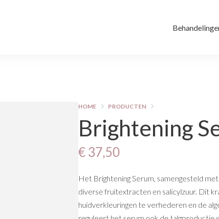
Behandelinge
HOME
PRODUCTEN
Brightening S
€ 37,50
Het Brightening Serum, samengesteld met ee
diverse fruitextracten en salicylzuur. Dit
huidverkleuringen te verhederen en de alge
reguleert het serum ook de talgproductie e