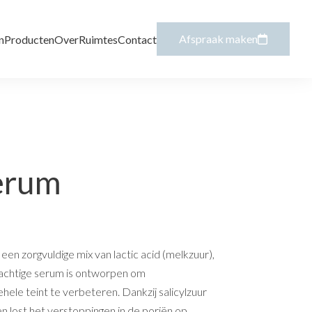
Afspraak maken
n
Producten
Over
Ruimtes
Contact
erum
n zorgvuldige mix van lactic acid (melkzuur),
 krachtige serum is ontworpen om
hele teint te verbeteren. Dankzij salicylzuur
n lost het verstoppingen in de poriën op.