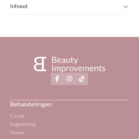
Inhoud
Rode huid
De verpakking heeft een inhoud van 30 ml.
Geïrriteerde huid
Behandelingen
Facials
Nagelstyling
Waxen