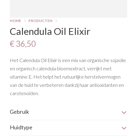
HOME
PRODUCTEN
Calendula Oil Elixir
€ 36,50
Het Calendula Oil Elixir is een mix van organische sojaolie
en organisch calendula bloemextract, verrijkt met
vitamine E. Het helpt het natuurlijke herstelvermogen
van de huid te verbeteren dankzij haar antioxidanten en
carotenoïden.
Gebruik
Breng de Oil Elixir ’s ochtends en ’s avonds aan vóór de
Huidtype
crème of meng een paar druppels door de crème om
Gevoelige huid
deze voller te maken.