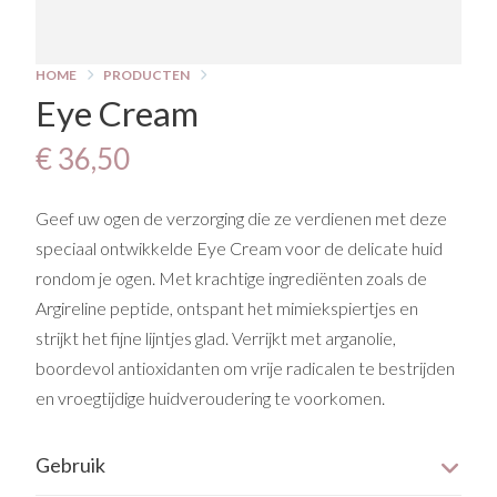
HOME
PRODUCTEN
Eye Cream
€ 36,50
Geef uw ogen de verzorging die ze verdienen met deze
speciaal ontwikkelde Eye Cream voor de delicate huid
rondom je ogen. Met krachtige ingrediënten zoals de
Argireline peptide, ontspant het mimiekspiertjes en
strijkt het fijne lijntjes glad. Verrijkt met arganolie,
boordevol antioxidanten om vrije radicalen te bestrijden
en vroegtijdige huidveroudering te voorkomen.
Gebruik
Gebruik de oogcrème ’s avonds vóór het aanbrengen