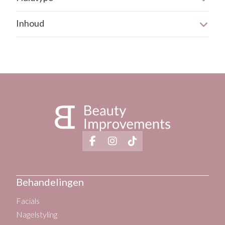
Droge huid
Niet gebruiken tijdens zwangerschap of borstvoeding.
Inhoud
Rijpere huid
De verpakking heeft een inhoud van 50 ml.
Verhoornde huid
Doffe/vale huid
Hyperpigmentatie
Behandelingen
Facials
Nagelstyling