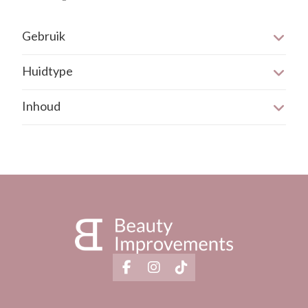
Gebruik
’s Ochtends.
Huidtype
Hyperpigmentatie
Inhoud
Droge huid
De verpakking heeft een inhoud van 50 ml.
Vochtarme huid
Rijpere huid
Doffe/vale huid