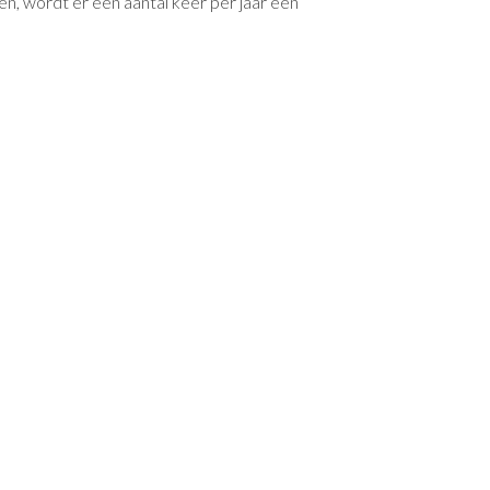
en, wordt er een aantal keer per jaar een