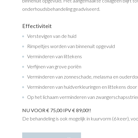
binnenuit opgevuld. Het aangemaakte collageen blijft tot
onderhoudsbehandeling geadviseerd.
Effectiviteit
Verstevigen van de huid
Rimpeltjes worden van binnenuit opgevuld
Verminderen van littekens
Verfijnen van grove poriën
Verminderen van zonneschade, melasma en ouderd
Verminderen van huidverkleuringen en littekens door 
Op het lichaam verminderen van zwangerschapsstriem
NU VOOR € 75,00 IPV € 89,00!!
De behandeling is ook mogelijk in kuurvorm (6 keer), vo