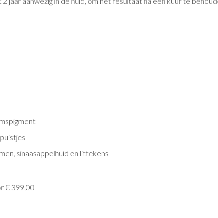
 2 jaar aanwezig in de huid, om het resultaat na een kuur te behoud
omspigment
puistjes
en, sinaasappelhuid en littekens
or € 399,00