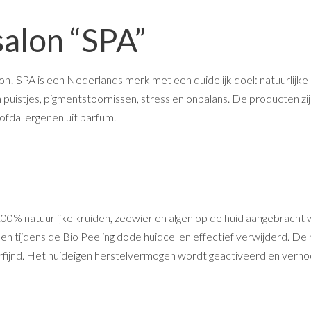
salon “SPA”
! SPA is een Nederlands merk met een duidelijk doel: natuurlijke
uistjes, pigmentstoornissen, stress en onbalans. De producten zijn di
hoofdallergenen uit parfum.
100% natuurlijke kruiden, zeewier en algen op de huid aangebracht 
n tijdens de Bio Peeling dode huidcellen effectief verwijderd. De h
verfijnd. Het huideigen herstelvermogen wordt geactiveerd en verh